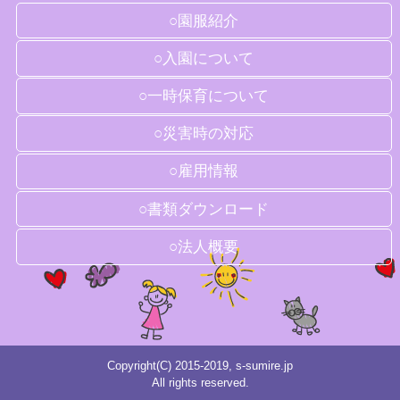
○園服紹介
○入園について
○一時保育について
○災害時の対応
○雇用情報
○書類ダウンロード
○法人概要
Copyright(C) 2015-2019, s-sumire.jp
All rights reserved.